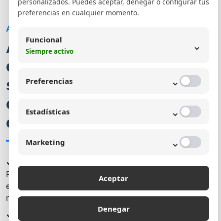
personalizados. Puedes aceptar, denegar o configurar tus
preferencias en cualquier momento.
Administración de redes sociales Bogotá
Funcional
⌄
Así trabajamos una
Siempre activo
estrategia de redes
⌄
sociales con orden,
Preferencias
creatividad y visión
⌄
Estadísticas
comercial
⌄
Marketing
✓ Diagnóstico inicial de marca
Revisamos tu presencia actual, tono de comunicación,
Aceptar
estilo visual, competencia y oportunidades para
mejorar tu imagen digital.
Denegar
✓ Planeación de contenidos