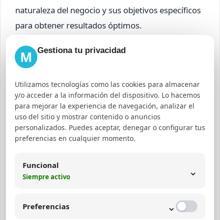
naturaleza del negocio y sus objetivos específicos
para obtener resultados óptimos.
Gestiona tu privacidad
M
Impulsa tu visibilidad en Google
Utilizamos tecnologías como las cookies para almacenar
¿Quieres atraer más
y/o acceder a la información del dispositivo. Lo hacemos
para mejorar la experiencia de navegación, analizar el
clientes con una estrategia
uso del sitio y mostrar contenido o anuncios
SEO realmente efectiva?
personalizados. Puedes aceptar, denegar o configurar tus
preferencias en cualquier momento.
Te ayudamos a mejorar tu posicionamiento en
Google con una estrategia enfocada en
Funcional
⌄
resultados: auditoría SEO, optimización técnica,
Siempre activo
contenido, SEO local y crecimiento orgánico para
tu negocio.
⌄
Preferencias