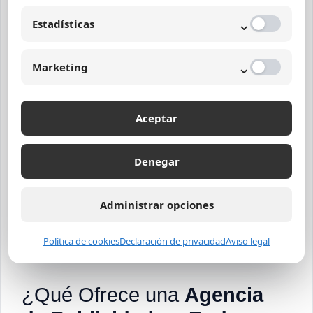
Te puede interesar:
⌄
Estadísticas
Publicidad digital Bogotá:
Potencia tu presencia online
⌄
Marketing
Solicitar asesoría SEO
Aceptar
Ver servicio
Denegar
Estrategias personalizadas
Optimización técnica y de contenido
Administrar opciones
Enfoque en leads y ventas
Política de cookies
Declaración de privacidad
Aviso legal
¿Qué Ofrece una
Agencia