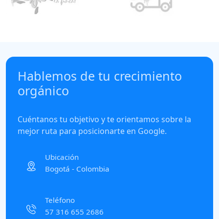
Hablemos de tu crecimiento
orgánico
Cuéntanos tu objetivo y te orientamos sobre la
mejor ruta para posicionarte en Google.
Ubicación
Bogotá - Colombia
Teléfono
57 316 655 2686