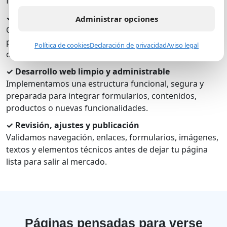
fácil de recorrer.
✓ Diseño visual profesional y adaptable
Administrar opciones
Creamos una propuesta visual coherente con tu marca,
pensada para escritorio, tablet y celular, sin perder
Política de cookies
Declaración de privacidad
Aviso legal
claridad ni velocidad.
✓ Desarrollo web limpio y administrable
Implementamos una estructura funcional, segura y
preparada para integrar formularios, contenidos,
productos o nuevas funcionalidades.
✓ Revisión, ajustes y publicación
Validamos navegación, enlaces, formularios, imágenes,
textos y elementos técnicos antes de dejar tu página
lista para salir al mercado.
Páginas pensadas para verse