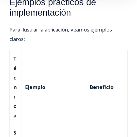
Ejemplos prácticos de
implementación
Para ilustrar la aplicación, veamos ejemplos
claros:
T
é
c
n
Ejemplo
Beneficio
i
c
a
S