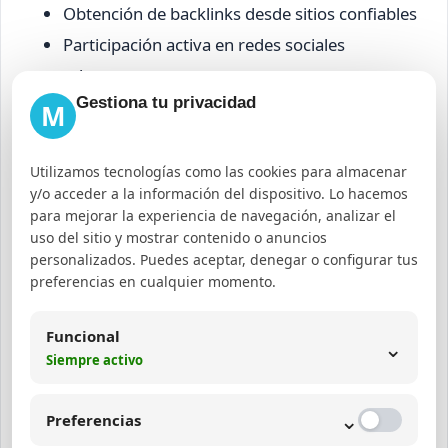
Obtención de backlinks desde sitios confiables
Participación activa en redes sociales
relevantes
Gestiona tu privacidad
Creación de contenido para medios externos
M
Monitorización de menciones de marca
Gestión de reputación online
Utilizamos tecnologías como las cookies para almacenar
y/o acceder a la información del dispositivo. Lo hacemos
Errores comunes y
para mejorar la experiencia de navegación, analizar el
uso del sitio y mostrar contenido o anuncios
recomendaciones para evitar
personalizados. Puedes aceptar, denegar o configurar tus
preferencias en cualquier momento.
canibalización
Funcional
⌄
Un error frecuente es la canibalización de palabras
Siempre activo
clave al no diferenciar bien los contenidos o
estrategias. Para evitarlo:
⌄
Preferencias