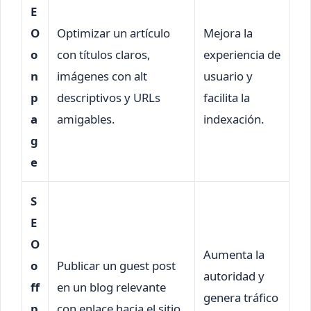
E
O
Optimizar un artículo
Mejora la
o
con títulos claros,
experiencia de
n
imágenes con alt
usuario y
p
descriptivos y URLs
facilita la
a
amigables.
indexación.
g
e
S
E
O
Aumenta la
o
Publicar un guest post
autoridad y
ff
en un blog relevante
genera tráfico
p
con enlace hacia el sitio.