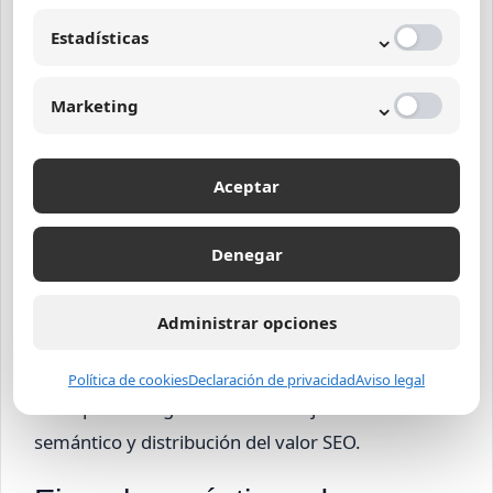
Asignar palabras clave específicas y
⌄
Estadísticas
diferenciadas a cada página.
No repetir enlaces internos con el mismo
⌄
Marketing
anchor text.
Evitar hablar de temas generales que
compitan con las páginas de servicios.
Aceptar
Utilizar enlaces internos estratégicos a
páginas clave como
Margetcseocolombia
y
Denegar
sus secciones de agencia en Bogotá, Medellín
y Barranquilla solo una vez con anchor
Administrar opciones
importante.
Política de cookies
Declaración de privacidad
Aviso legal
Estas prácticas garantizan un mejor orden
semántico y distribución del valor SEO.