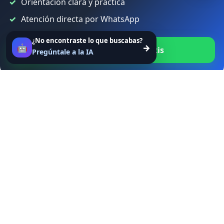
Orientación clara y práctica
Atención directa por WhatsApp
¿No encontraste lo que buscabas?
🤖
→
Agenda tu consulta gratis
Pregúntale a la IA
MARGETC
Agencia especializada en estrategia digital, crecimiento orgánico y
SEO para empresas en Colombia. Ayudamos a mejorar visibilidad,
atraer tráfico calificado y convertir visitas en oportunidades reales
de negocio.
Bogotá, Colombia