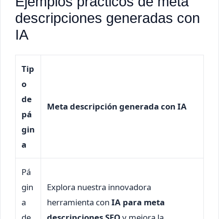
Ejemplos prácticos de meta
descripciones generadas con
IA
Tip
o
de
Meta descripción generada con IA
pá
gin
a
Pá
gin
Explora nuestra innovadora
a
herramienta con
IA para meta
de
descripciones SEO
y mejora la