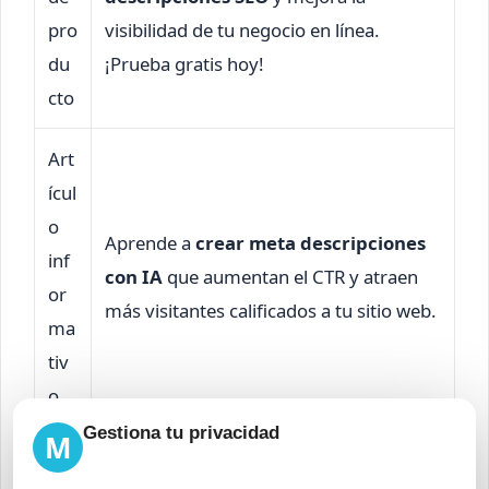
pro
visibilidad de tu negocio en línea.
du
¡Prueba gratis hoy!
cto
Art
ícul
o
Aprende a
crear meta descripciones
inf
con IA
que aumentan el CTR y atraen
or
más visitantes calificados a tu sitio web.
ma
tiv
o
Gestiona tu privacidad
M
La
Optimiza tu contenido con nuestro