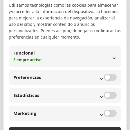
ndi
generador IA meta descripciones
y
Utilizamos tecnologías como las cookies para almacenar
ng
y/o acceder a la información del dispositivo. Lo hacemos
destaca en los resultados de Google con
pa
para mejorar la experiencia de navegación, analizar el
textos persuasivos.
uso del sitio y mostrar contenido o anuncios
ge
personalizados. Puedes aceptar, denegar o configurar tus
preferencias en cualquier momento.
Recomendaciones para
Funcional
integrar IA en tu estrategia de
⌄
Siempre activo
meta descripciones
⌄
Preferencias
Realiza pruebas A/B con diferentes versiones
generadas por IA para identificar cuál
⌄
Estadísticas
convierte mejor.
Combina la inteligencia artificial con la
⌄
Marketing
revisión humana para asegurar calidad y
coherencia.