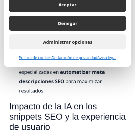
Aceptar
Utiliza datos de comportamiento de usuarios
para ajustar el tono y enfoque de las meta
Denegar
descripciones.
Actualiza periódicamente las descripciones
Administrar opciones
para adaptarte a cambios en algoritmos y
tendencias.
Política de cookies
Declaración de privacidad
Aviso legal
Escoge herramientas confiables y
especializadas en
automatizar meta
descripciones SEO
para maximizar
resultados.
Impacto de la IA en los
snippets SEO y la experiencia
de usuario